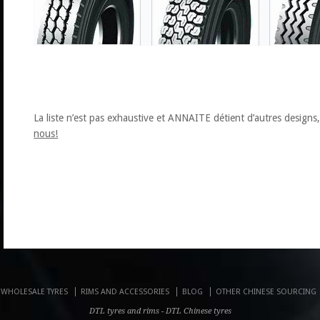
La liste n’est pas exhaustive et ANNAITE détient d’autres designs
nous!
WHOLESALE TYRES
RIMS AND ACCESSORIES
BLOG
OTHER CHINESE SOURCING
DTL tyres and rims - DTL Chinese tyres